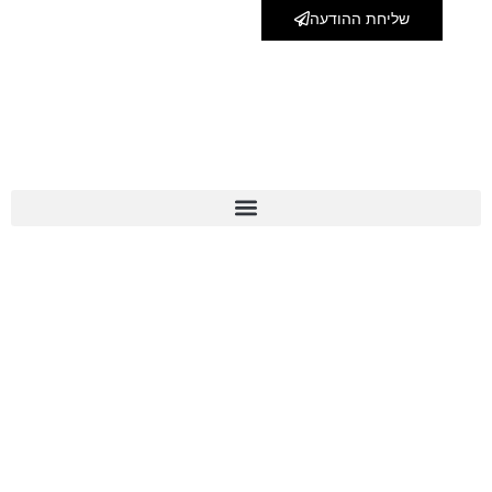
שליחת ההודעה
מפת אתר
צור קשר
072-3975010
לינקים חשובים
מדיניות פרטיות
הצהרת נגישות