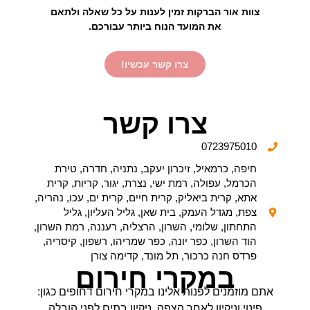
צוות אור הברקות זמין לענות על כל שאלה ולתאם
את המועד הנוח ביותר עבורכם.
צרו קשר עכשיו!
צרו קשר
0723975010
חיפה, כרמאיל, זיכרון יעקב, נתניה, חדרה, טירת
הכרמל, עפולה, רמת ישי, נצרת, יגור, קריות, קרית
אתא, קרית ביאליק, קרית חיים, קרית ים, עכו, נהריה,
צפת, מגדל העמק, בית שאן, גליל העליון, גליל
התחתון, שלומי, השרון, הרצליה, רעננה, רמת השרון,
הוד השרון, כפר יונה, כפר שמריהו, רשפון, קיסריה,
פרדס חנה כרכור, תל מונד, קדימה צורן
במקרי חירום
אתם מוזמנים לפנות אלינו במקרי חירום דחופים כגון:
פינוי וניקיון לאחר הצפה, ניקיון בתים לפני הובלה