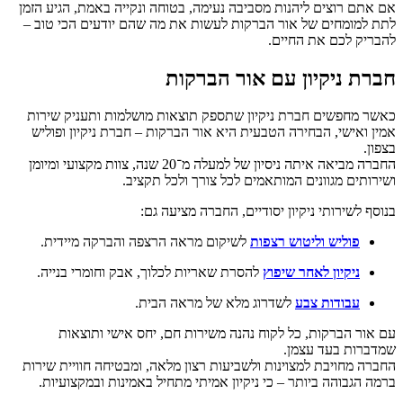
אם אתם רוצים ליהנות מסביבה נעימה, בטוחה ונקייה באמת, הגיע הזמן
לתת למומחים של אור הברקות
לעשות את מה שהם יודעים הכי טוב –
להבריק לכם את החיים.
חברת ניקיון עם אור הברקות
כאשר מחפשים
חברת ניקיון שתספק תוצאות מושלמות ותעניק שירות
אמין ואישי, הבחירה הטבעית היא אור הברקות – חברת ניקיון ופוליש
בצפון.
החברה מביאה איתה ניסיון של למעלה מ־20 שנה, צוות מקצועי ומיומן
ושירותים מגוונים המותאמים לכל צורך ולכל תקציב.
בנוסף לשירותי ניקיון יסודיים, החברה מציעה גם:
פוליש וליטוש רצפות
לשיקום מראה הרצפה והברקה מיידית.
ניקיון לאחר שיפוץ
להסרת שאריות לכלוך, אבק וחומרי בנייה.
עבודות צבע
לשדרוג מלא של מראה הבית.
עם
אור הברקות
, כל לקוח נהנה משירות חם, יחס אישי ותוצאות
שמדברות בעד עצמן.
החברה מחויבת למצוינות ולשביעות רצון מלאה, ומבטיחה חוויית שירות
ברמה הגבוהה ביותר – כי ניקיון אמיתי מתחיל באמינות ובמקצועיות.