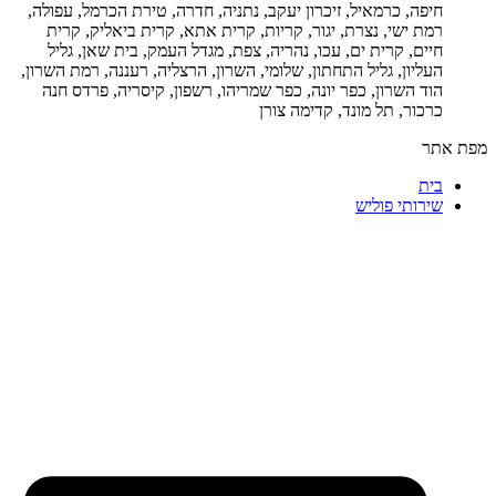
חיפה, כרמאיל, זיכרון יעקב, נתניה, חדרה, טירת הכרמל, עפולה,
רמת ישי, נצרת, יגור, קריות, קרית אתא, קרית ביאליק, קרית
חיים, קרית ים, עכו, נהריה, צפת, מגדל העמק, בית שאן, גליל
העליון, גליל התחתון, שלומי, השרון, הרצליה, רעננה, רמת השרון,
הוד השרון, כפר יונה, כפר שמריהו, רשפון, קיסריה, פרדס חנה
כרכור, תל מונד, קדימה צורן
מפת אתר
בית
שירותי פוליש