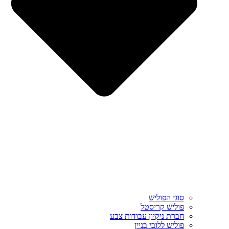
סוגי הפוליש
פוליש קריסטל
חברת ניקיון עבודות צבע
פוליש ללובי בניין