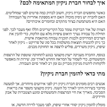
איך לבחור חברת ניקיון המתאימה לכם?
כאשר מחפשים
חברת ניקיון, חשוב לבדוק כמה פרטים לפני שמחליטים.
האם לחברה יש ניסיון מוכח? האם היא מספקת אחריות על העבודה?
האם היא משתמשת בציוד מתקדם ובחומרים איכותיים?
הצוות של אור הברקות עומד בכל הקריטריונים הללו ואף מעבר לכך. לפני
תחילת כל עבודה נערך תיאום ציפיות מלא עם הלקוח, כדי להבין את
הצרכים המדויקים ולבנות תוכנית עבודה מותאמת אישית.
כך ניתן להבטיח תוצאות מושלמות בכל סוג של פרויקט – ניקיון לאחר
שיפוץ, ניקיון משרדים, פוליש לרצפה או תחזוקת מבנים.
בנוסף, החברה מעניקה ייעוץ מקצועי בנוגע לתחזוקה שוטפת של הרצפות
והמשטחים, כדי לשמור על המראה החדש לאורך זמן.
שירות זה מאפשר
ללקוחות ליהנות מניקיון מבריק גם זמן רב לאחר סיום העבודה.
מתי כדאי להזמין חברת ניקיון?
אנשים רבים מזמינים
חברת ניקיון רק לפני אירועים מיוחדים, אך למעשה
מדובר בשירות חיוני לאורך כל השנה. ניקיון מקצועי משפר את בריאות
הסביבה, מאריך את חיי המרצפות והמשטחים ומונע הצטברות של אבק
וחיידקים.
מומלץ להזמין ניקיון יסודי אחרי שיפוץ, לפני מעבר לדירה חדשה, או