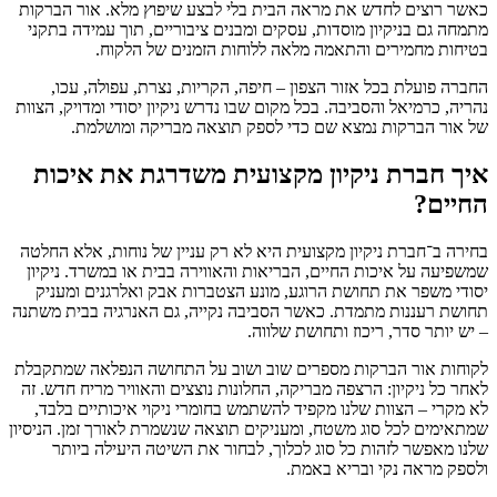
כאשר רוצים לחדש את מראה הבית בלי לבצע שיפוץ מלא. אור הברקות
מתמחה גם בניקיון מוסדות, עסקים ומבנים ציבוריים, תוך עמידה בתקני
בטיחות מחמירים והתאמה מלאה ללוחות הזמנים של הלקוח.
החברה פועלת בכל אזור הצפון – חיפה, הקריות, נצרת, עפולה, עכו,
נהריה, כרמיאל והסביבה.
בכל מקום שבו נדרש ניקיון יסודי ומדויק, הצוות
של אור הברקות נמצא שם כדי לספק תוצאה מבריקה ומושלמת.
איך חברת ניקיון מקצועית משדרגת את איכות
החיים?
בחירה ב־
חברת ניקיון מקצועית היא לא רק עניין של נוחות, אלא החלטה
שמשפיעה על איכות החיים, הבריאות והאווירה בבית או במשרד. ניקיון
יסודי משפר את תחושת הרוגע, מונע הצטברות אבק ואלרגנים ומעניק
תחושת רעננות מתמדת. כאשר הסביבה נקייה, גם האנרגיה בבית משתנה
– יש יותר סדר, ריכוז ותחושת שלווה.
לקוחות אור הברקות מספרים שוב ושוב על התחושה הנפלאה שמתקבלת
לאחר כל ניקיון: הרצפה מבריקה, החלונות נוצצים והאוויר מריח חדש. זה
לא מקרי – הצוות שלנו מקפיד להשתמש בחומרי ניקוי איכותיים בלבד,
שמתאימים לכל סוג משטח, ומעניקים תוצאה שנשמרת לאורך זמן. הניסיון
שלנו מאפשר לזהות כל סוג לכלוך, לבחור את השיטה היעילה ביותר
ולספק מראה נקי ובריא באמת.