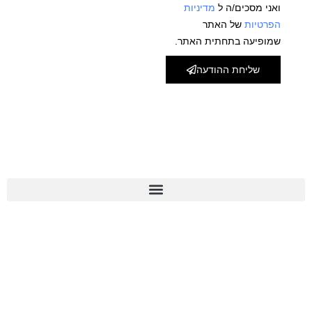
ואני מסכים/ה ל
מדיניות
הפרטיות
של האתר
שמופיעה בתחתית האתר.
שליחת ההודעה
מפת אתר
צור קשר
072-3975010
לינקים חשובים