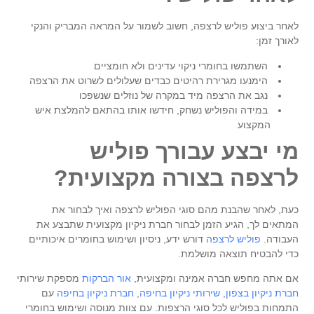
לאחר ביצוע
פוליש לרצפה
, חשוב לשמור על המראה המבריק והנקי
לאורך זמן:
השתמשו בחומרי ניקוי עדינים ולא חומציים
הימנעו מגרירת רהיטים כבדים שעלולים לשרוט את הרצפה
נגב את הרצפה מיד במקרה של נוזלים שנשפכו
במידה והפוליש נשחק, חידשו אותו בהתאם להמלצת איש
המקצוע
מי יבצע עבורך פוליש
לרצפה בצורה מקצועית?
כעת, לאחר שהבנת מהם
סוגי הפוליש לרצפה
ואיך לבחור את
המתאים לך, הגיע הזמן לבחור חברת ניקיון מקצועית שתבצע את
העבודה.
פוליש לרצפה
דורש ידע, ניסיון ושימוש בחומרים איכותיים
כדי להבטיח תוצאה מושלמת.
אם אתה מחפש חברה אמינה ומקצועית,
אור הברקות
מספקת שירותי
חברת ניקיון בצפון
,
שירותי ניקיון בחיפה,
חברת ניקיון בחיפה
עם
התמחות בפוליש לכל סוגי הרצפות. עם צוות מנוסה ושימוש בחומרי