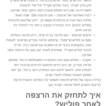
למשל,
פוליש קריסטלי
מתאים במיוחד לרצפות שיש ומעניק
להן ברק יוקרתי, בעוד
פוליש אקרילי
אידיאלי לרצפות
תעשייתיות, שכן הוא מספק שכבת הגנה חזקה מפני שחיקה.
רמת השחיקה של הרצפה
– אם הרצפה שלך ישנה מאוד,
מלאה בשריטות או בכתמים עקשניים, ייתכן ש
ליטוש מרצפות
(פוליש יהלום)
יהיה הבחירה הטובה ביותר כדי להחזיר לה
מראה חדש.
מיקום ושימוש
– אם מדובר בבית פרטי, ניתן לבחור בפוליש
ווקס או פוליש קריסטלי, שיספקו מראה מבריק ומרשים. לעומת
זאת, במקומות ציבוריים או עסקים עם תנועה רבה, עדיף
לבחור
פוליש אקרילי
, שמחזיק לאורך זמן ומגן על הרצפה מפני
שחיקה.
תקציב
–
פוליש ווקס
הוא האופציה המשתלמת ביותר ומספק
מראה מבריק, אך הוא דורש תחזוקה לעיתים קרובות יותר.
לעומת זאת,
ליטוש יהלום
הוא הפתרון היקר ביותר, אך הוא
מספק תוצאה מעולה לאורך שנים.
בחירה נכונה של
פוליש לרצפה
תשמור על המראה והעמידות של
הריצוף ותעניק לחלל מראה יוקרתי ונקי.
איך לתחזק את הרצפה
לאחר פוליש?