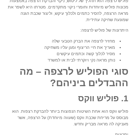
פוליש לרצפה
הוא תהליך של ליטוש, ניקוי והברקת הרצפה באמצעות
מכונות פוליש מיוחדות וחומרי ניקוי מתקדמים. מטרתו היא לשפר את
מראה הרצפה, להסיר כתמים ולכלוך עיקש, וליצור שכבת הגנה
שמונעת שחיקה עתידית.
היתרונות של
פוליש לרצפה
:
מחזיר לרצפה את הברק הטבעי שלה
מאריך את חיי הריצוף ומגן עליו משחיקה
מסיר לכלוך קשה וכתמים עיקשים
נותן מראה נקי ויוקרתי לבית או למשרד
סוגי הפוליש לרצפה – מה
ההבדלים ביניהם?
1. פוליש ווקס
פוליש ווקס הוא אחת השיטות הנפוצות ביותר להברקת רצפות. הוא
מבוסס על מריחת שכבת ווקס (שעווה מיוחדת) על הרצפה, אשר
מעניקה לה מראה מבריק וחדש.
יתרונות