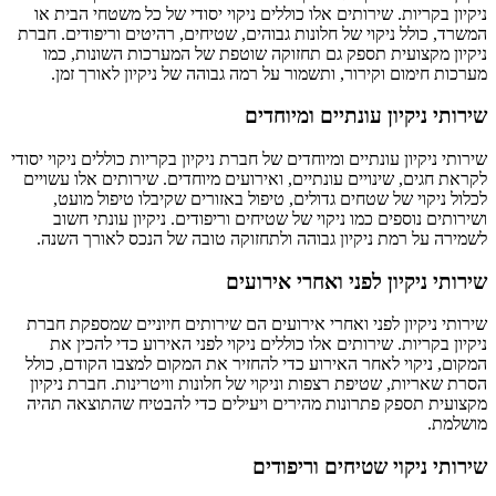
ניקיון בקריות. שירותים אלו כוללים ניקוי יסודי של כל משטחי הבית או
המשרד, כולל ניקוי של חלונות גבוהים, שטיחים, רהיטים וריפודים. חברת
ניקיון מקצועית תספק גם תחזוקה שוטפת של המערכות השונות, כמו
מערכות חימום וקירור, ותשמור על רמה גבוהה של ניקיון לאורך זמן.
שירותי ניקיון עונתיים ומיוחדים
שירותי ניקיון עונתיים ומיוחדים של חברת ניקיון בקריות כוללים ניקוי יסודי
לקראת חגים, שינויים עונתיים, ואירועים מיוחדים. שירותים אלו עשויים
לכלול ניקוי של שטחים גדולים, טיפול באזורים שקיבלו טיפול מועט,
ושירותים נוספים כמו ניקוי של שטיחים וריפודים. ניקיון עונתי חשוב
לשמירה על רמת ניקיון גבוהה ולתחזוקה טובה של הנכס לאורך השנה.
שירותי ניקיון לפני ואחרי אירועים
שירותי ניקיון לפני ואחרי אירועים הם שירותים חיוניים שמספקת חברת
ניקיון בקריות. שירותים אלו כוללים ניקוי לפני האירוע כדי להכין את
המקום, ניקוי לאחר האירוע כדי להחזיר את המקום למצבו הקודם, כולל
הסרת שאריות, שטיפת רצפות וניקוי של חלונות וויטרינות. חברת ניקיון
מקצועית תספק פתרונות מהירים ויעילים כדי להבטיח שהתוצאה תהיה
מושלמת.
שירותי ניקוי שטיחים וריפודים