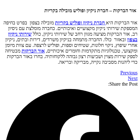
אור הברקות – חברת ניקיון ופוליש מובילה בקריות
אור הברקות היא
חברת ניקיון
ופוליש בקריות
מובילה בצפון בפרט בחיפה
המספקת שירותי ניקיון מקצועיים ואיכותיים. כחברה מומלצת עם ניסיון
רב, אור הברקות מציעה מגוון רחב של שירותי ניקיון, כולל
שירותי ניקיון
ב
צפון
ובאזור כולו. החברה מתמחה בניקיון משרדים, דירות ובתים, ניקיון
אחרי שיפוץ, ניקוי חלונות, שטיחים וספות, ופוליש לרצפה. עם צוות מיומן
ומקצועי, טכנולוגיות מתקדמות וחומרים איכותיים,
אור הברקות
מבטיחה
לספק שירות מצוין ושביעות רצון גבוהה ללקוחותיה. בחרו באור הברקות
כדי ליהנות מסביבה נקייה, מבריקה ובריאה.
Previous
Next
Share the Post: