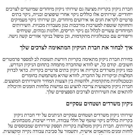
חברת ניקיון בקריות מציעה גם שירותי ניקיון מיוחדים שמיועדים לצרכים
ייחודיים. שירותים אלו כוללים ניקוי אחרי שיפוצים ובנייה, ניקוי בתים
פרטיים לקראת חגים או אירועים מיוחדים, וכן שירותי ניקוי מעמיקים
ותחזוקה שוטפת למערכות מורכבות כגון מעבדות מכניות. השירותים
המיוחדים עשויים לכלול גם ניקוי תריסים, חלונות גבוהים, שטיחים
וריפודים עם טכנולוגיות מתקדמות, וכן טיפול בניקוי אזורים קשה גישה.
איך לבחור את חברת הניקיון המתאימה לצרכים שלך
בחירת חברת ניקיון מתאימה בקריות דורשת תשומת לב למספר פרמטרים
חשובים. קודם כל, יש לוודא שהחברה מתמחה בתחום הניקיון הנדרש,
כמו ניקיון משרדים בקריות או ניקיון בתים פרטיים בקריות. כדאי לבדוק
המלצות וביקורות על החברה, לוודא שהיא משתמשת בחומרים
ובטכנולוגיות מתקדמות, ולהשוות בין הצעות המחיר והשירותים המוצעים.
חברת ניקיון מקצועית צריכה להציע גם גמישות בלוחות הזמנים והיכולת
להתאים את השירותים לצרכים הספציפיים שלך.
ניקיון משרדים ושטחים עסקיים
שירותי ניקיון משרדים ושטחים עסקיים הניתנים על ידי חברת ניקיון
בקריות כוללים ניקוי שוטף של חללי עבודה, חדרי ישיבות, מטבחונים,
ושירותים. חברת ניקיון מומלצת בקריות תספק שירותים שמבוססים על
לוחות זמנים מותאמים אישית, ותשמור על סביבת עבודה נקייה ומקצועית.