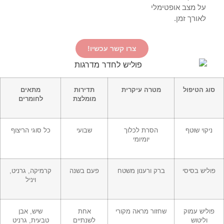
על מצב אופטימלי
לאורך זמן.
צרו קשר עכשיו!
סוג הטיפול
מטרה עיקרית
תדירות
מתאים
מומלצת
לחומרים
ניקוי שוטף
הסרת לכלוך
שבועי
כל סוגי הריצוף
יומיומי
פוליש בסיסי
ברק ורענון משטח
פעם בשנה
קרמיקה, גרניט,
ויניל
פוליש עמוק
שחזור מראה מקורי
אחת
שיש, אבן
וליטוש
לשנתיים
טבעית, גרניט