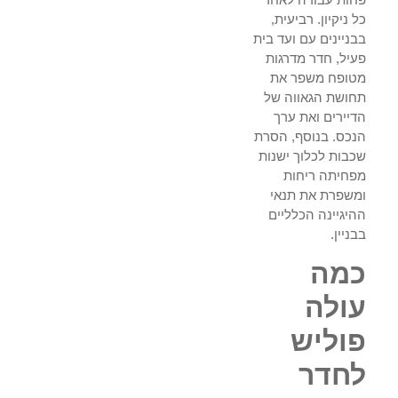
כל ניקיון. רביעית,
בבניינים עם ועד בית
פעיל, חדר מדרגות
מטופח משפר את
תחושת הגאווה של
הדיירים ואת ערך
הנכס. בנוסף, הסרת
שכבות לכלוך ישנות
מפחיתה ריחות
ומשפרת את תנאי
ההיגיינה הכלליים
בבניין.
כמה
עולה
פוליש
לחדר