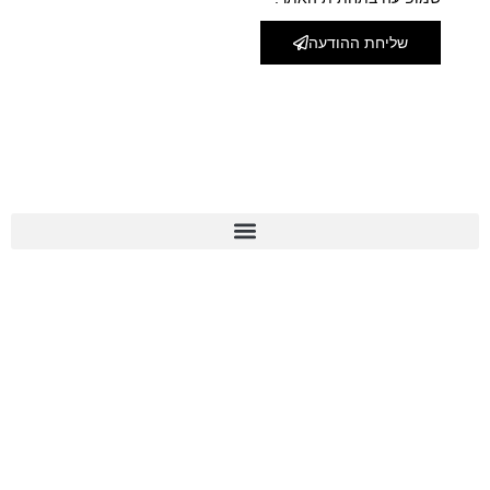
שליחת ההודעה
מפת אתר
צור קשר
072-3975010
לינקים חשובים
מדיניות פרטיות
הצהרת נגישות