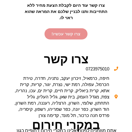
צרו קשר עוד היום לקבלת הצעת מחיר ללא
התחייבות ותנו לבניין שלכם את המראה שהוא
ראוי לו.
צרו קשר עכשיו!
צרו קשר
0723975010
חיפה, כרמאיל, זיכרון יעקב, נתניה, חדרה, טירת
הכרמל, עפולה, רמת ישי, נצרת, יגור, קריות, קרית
אתא, קרית ביאליק, קרית חיים, קרית ים, עכו, נהריה,
צפת, מגדל העמק, בית שאן, גליל העליון, גליל
התחתון, שלומי, השרון, הרצליה, רעננה, רמת השרון,
הוד השרון, כפר יונה, כפר שמריהו, רשפון, קיסריה,
פרדס חנה כרכור, תל מונד, קדימה צורן
במקרי חירום
אתם מוזמנים לפנות אלינו במקרי חירום דחופים כגון: