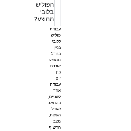
הפוליש
בלובי
ממוצע?
עבודת
פוליש
ללובי
בניין
בגודל
ממוצע
אורכת
בין
יום
עבודה
אחד
לשניים,
בהתאם
לגודל
השטח,
מצב
הריצוף