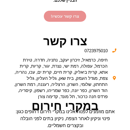
הבניין שלכם.
צרו קשר עכשיו!
צרו קשר
0723975010
חיפה, כרמאיל, זיכרון יעקב, נתניה, חדרה, טירת
הכרמל, עפולה, רמת ישי, נצרת, יגור, קריות, קרית
אתא, קרית ביאליק, קרית חיים, קרית ים, עכו, נהריה,
צפת, מגדל העמק, בית שאן, גליל העליון, גליל
התחתון, שלומי, השרון, הרצליה, רעננה, רמת השרון,
הוד השרון, כפר יונה, כפר שמריהו, רשפון, קיסריה,
פרדס חנה כרכור, תל מונד, קדימה צורן
במקרי חירום
אתם מוזמנים לפנות אלינו במקרי חירום דחופים כגון:
פינוי וניקיון לאחר הצפה, ניקיון בתים לפני הובלה
ובקצרים חשמליים.