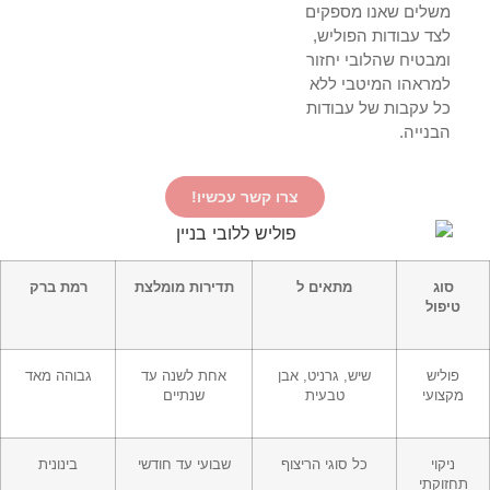
משלים שאנו מספקים
לצד עבודות הפוליש,
ומבטיח שהלובי יחזור
למראהו המיטבי ללא
כל עקבות של עבודות
הבנייה.
צרו קשר עכשיו!
סוג
מתאים ל
תדירות מומלצת
רמת ברק
טיפול
פוליש
שיש, גרניט, אבן
אחת לשנה עד
גבוהה מאד
מקצועי
טבעית
שנתיים
ניקוי
כל סוגי הריצוף
שבועי עד חודשי
בינונית
תחזוקתי