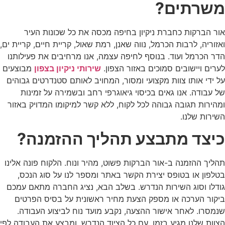
משרתים?
אור הברקות כחברת ניקיון בחיפה מכסה את כל שכונות העיר
ואזוריה, לרבות הכרמל, נווה שאנן, רמת שאול, קריית חיים, קריית ים,
הדר הכרמל ועוד. בנוסף לחיפה עצמה, אנו מרחיבים את פעילותנו
לערים ויישובים סמוכים באזור הצפון.
שירותי ניקיון בצפון
מבוצעים
על ידי אותו צוות מקצועי ומסור, המחויב לאותם סטנדרטים גבוהים
של עבודה. אנו גאים בכיסוי גיאוגרפי רחב ובשמירה על זמינות
ומהירות תגובה גבוהה לכל לקוח, ללא קשר למיקומו המדויק באזור
השירות שלנו.
כיצד מתבצע תהליך ההזמנה?
תהליך ההזמנה ב-אור הברקות פשוט, מהיר ונוח. הלקוח פונה אלינו
בטלפון או בטופס יצירת הקשר באתר ומספר לנו על סוג הנכס,
גודלו וסוג השירות הנדרש. בשלב הבא, נציג החברה מתאם עמכם
ביקור הערכה או מספק הצעת מחיר ראשונית על בסיס הפרטים
שנמסרו. לאחר אישור ההצעה, נקבע מועד נוח לביצוע העבודה.
הצוות שלנו מגיע בזמן, עם כל הציוד הנדרש, ומבצע את העבודה לפי