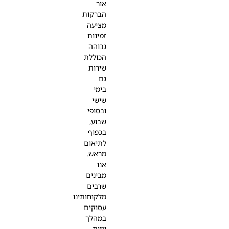
אור
הברקות
מציעה
זמינות
גבוהה
הכוללת
שירות
גם
בימי
שישי
ובסופי
שבוע,
בכפוף
לתיאום
מראש.
אנו
מבינים
שרבים
מלקוחותינו
עסוקים
במהלך
ימות