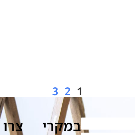
3
2
1
במקרי
צרו 