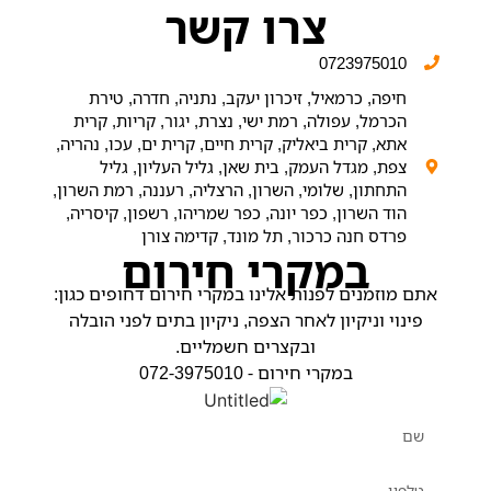
צרו קשר
0723975010
חיפה, כרמאיל, זיכרון יעקב, נתניה, חדרה, טירת
הכרמל, עפולה, רמת ישי, נצרת, יגור, קריות, קרית
אתא, קרית ביאליק, קרית חיים, קרית ים, עכו, נהריה,
צפת, מגדל העמק, בית שאן, גליל העליון, גליל
התחתון, שלומי, השרון, הרצליה, רעננה, רמת השרון,
הוד השרון, כפר יונה, כפר שמריהו, רשפון, קיסריה,
פרדס חנה כרכור, תל מונד, קדימה צורן
במקרי חירום
אתם מוזמנים לפנות אלינו במקרי חירום דחופים כגון:
פינוי וניקיון לאחר הצפה, ניקיון בתים לפני הובלה
ובקצרים חשמליים.
במקרי חירום - 072-3975010