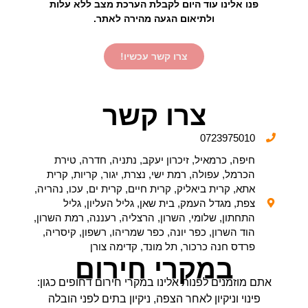
פנו אלינו עוד היום לקבלת הערכת מצב ללא עלות
ולתיאום הגעה מהירה לאתר.
צרו קשר עכשיו!
צרו קשר
0723975010
חיפה, כרמאיל, זיכרון יעקב, נתניה, חדרה, טירת
הכרמל, עפולה, רמת ישי, נצרת, יגור, קריות, קרית
אתא, קרית ביאליק, קרית חיים, קרית ים, עכו, נהריה,
צפת, מגדל העמק, בית שאן, גליל העליון, גליל
התחתון, שלומי, השרון, הרצליה, רעננה, רמת השרון,
הוד השרון, כפר יונה, כפר שמריהו, רשפון, קיסריה,
פרדס חנה כרכור, תל מונד, קדימה צורן
במקרי חירום
אתם מוזמנים לפנות אלינו במקרי חירום דחופים כגון:
פינוי וניקיון לאחר הצפה, ניקיון בתים לפני הובלה