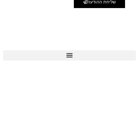
שליחת ההודעה
מפת אתר
צור קשר
072-3975010
לינקים חשובים
מדיניות פרטיות
הצהרת נגישות