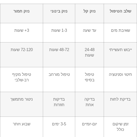
שלב הטיפול
נזק קל
נזק בינוני
נזק חמור
שאיבת מים
עד שעה
1-3 שעות
3+ שעות
ייבוש תעשייתי
24-48
48-72 שעות
72-120 שעות
שעות
חיטוי וסניטציה
טיפול
טיפול מורחב
טיפול מקיף
בסיסי
רב-שלבי
בדיקת לחות
בדיקה
בדיקות
ניטור מתמשך
אחת
חוזרות
זמן שיקום
יום-יומיים
3-5 ימים
שבוע ויותר
כולל