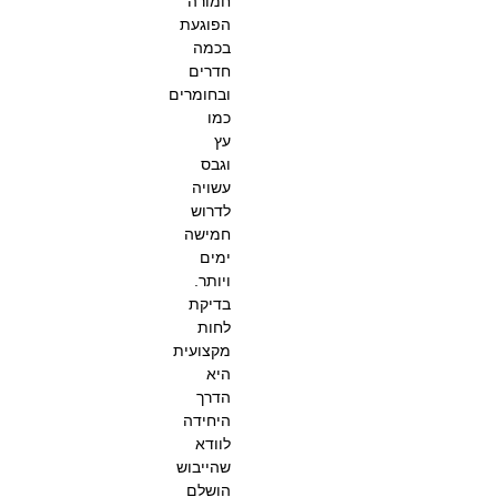
חמורה
הפוגעת
בכמה
חדרים
ובחומרים
כמו
עץ
וגבס
עשויה
לדרוש
חמישה
ימים
ויותר.
בדיקת
לחות
מקצועית
היא
הדרך
היחידה
לוודא
שהייבוש
הושלם