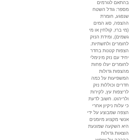
בהתאם לגורמים
מספר: גודל השטח
שנפגע, חומרת
ההצפה, סוג המים
(מי ברז, קולחין או מי
גשמים), ומידת הנזק
לחומרים ולתשתיות.
הצפות קטנות בחדר
יחיד עם נזק מינימלי
לחומרים יעלו פחות
מהצפות גדולות
המשפיעות על כמה
חדרים וכוללות נזק
לריצפות עץ, לקירות
ולריהוט. חשוב לדעת
כי עלות ניקיון אחרי
הצפה שמבוצע על ידי
אנשי מקצוע מיומנים
היא השקעה שמונעת
הוצאות גדולות
בהרבה על שיפוץ